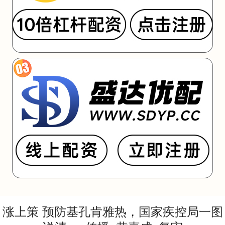
涨上策 预防基孔肯雅热，国家疾控局一图