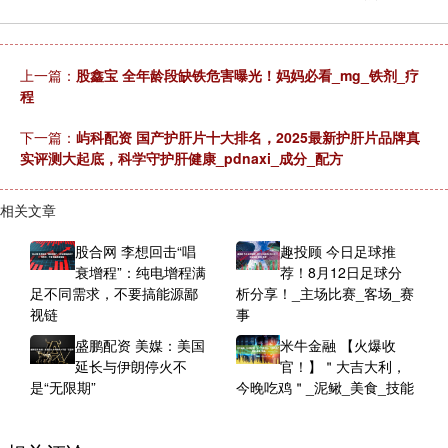
上一篇：
股鑫宝 全年龄段缺铁危害曝光！妈妈必看_mg_铁剂_疗
程
下一篇：
屿科配资 国产护肝片十大排名，2025最新护肝片品牌真
实评测大起底，科学守护肝健康_pdnaxi_成分_配方
相关文章
股合网 李想回击“唱
趣投顾 今日足球推
衰增程”：纯电增程满
荐！8月12日足球分
足不同需求，不要搞能源鄙
析分享！_主场比赛_客场_赛
视链
事
盛鹏配资 美媒：美国
米牛金融 【火爆收
延长与伊朗停火不
官！】＂大吉大利，
是“无限期”
今晚吃鸡＂_泥鳅_美食_技能