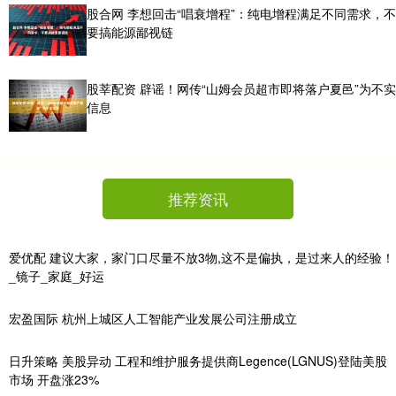
股合网 李想回击“唱衰增程”：纯电增程满足不同需求，不
要搞能源鄙视链
股莘配资 辟谣！网传“山姆会员超市即将落户夏邑”为不实
信息
推荐资讯
爱优配 建议大家，家门口尽量不放3物,这不是偏执，是过来人的经验！
_镜子_家庭_好运
宏盈国际 杭州上城区人工智能产业发展公司注册成立
日升策略 美股异动 工程和维护服务提供商Legence(LGNUS)登陆美股
市场 开盘涨23%