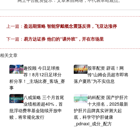
上一篇：
盈远期策略 智能穿戴概念震荡反弹，飞亚达涨停
下一篇：
易方达证券 他们的“课外班”，开在市场里
相关文章
趣投顾 今日足球推
股莘配资 辟谣！网
荐！8月12日足球分
传“山姆会员超市即将
析分享！_主场比赛_客场_赛
落户夏邑”为不实信息
事
八戒策略 三个月首尾
屿科配资 国产护肝片
业绩相差超40%，首
十大排名，2025最新
批浮动费率基金陆续开放申
护肝片品牌真实评测大起
赎，将常规化发行
底，科学守护肝健康
_pdnaxi_成分_配方