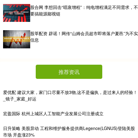
股合网 李想回击“唱衰增程”：纯电增程满足不同需求，不
要搞能源鄙视链
股莘配资 辟谣！网传“山姆会员超市即将落户夏邑”为不实
信息
推荐资讯
爱优配 建议大家，家门口尽量不放3物,这不是偏执，是过来人的经验！
_镜子_家庭_好运
宏盈国际 杭州上城区人工智能产业发展公司注册成立
日升策略 美股异动 工程和维护服务提供商Legence(LGNUS)登陆美股
市场 开盘涨23%