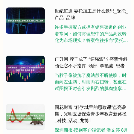
方面往往能迅速抓住机遇。由于....
世纪汇通 委托加工是什么意思_受托_
产品_品牌
许多手握配方或拥有销售渠道的创业
者常问：如何将理想中的产品高效转
化为市场现实？答案往往指向“委托加
工”。这不是简单的代工，而是一门关
乎品牌存续与产品品质的战略选....
广升网 脖子成了 “倔强派”？痉挛性斜
颈让它不听指挥_颈部_李艳波_患者
当脖子像被施了魔法般不听使唤，时
而向左歪斜，时而向右扭转，甚至在
试图摆正时会引发剧烈的肌肉痉挛，
这便是痉挛性斜颈患者的日常。在西
医看来，这是一种局限于颈部肌肉
同花财富 “科学城里的思政课”点亮暑
的....
期，光明玉塘探索青少年教育新路径
_科技_活动_龙博士
深圳商报·读创客户端记者 潘文婷 8月