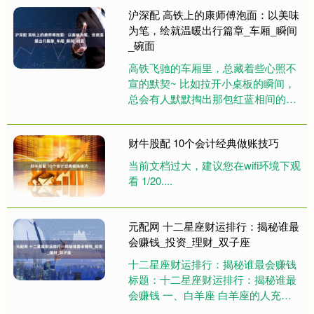
CRIC监测的65家重点房企的数据
沪深配 高铁上的康师傅泡面：以美味
来....
为笔，绘就温暖出行篇章_车厢_瞬间
_碗面
高铁飞驰的车厢里，总藏着些心照不
宣的默契~ 比如拉开小桌板的瞬间，
总会有人默默掏出那包红蓝相间的康
师傅，这碗面早不是简单的速食，简
直是当代出行人的情绪稳定器，用....
财牛股配 10个会计经典做账技巧
当前文档过大，建议您在wifi环境下观
看 1/20....
元配网 十二星座财运排行：揭秘谁最
会赚钱_投资_理财_双子座
十二星座财运排行：揭秘谁最会赚钱
标题：十二星座财运排行：揭秘谁最
会赚钱 一、白羊座 白羊座的人充满
活力和冒险精神，他们在投资和创业