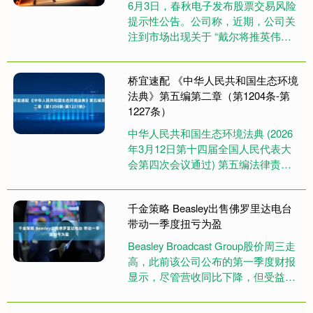
6月3日，春秋电子发布股票交易风险
提示性公告。公司称，近期，公司关
注到市场出现关于 “戴尔将推英伟达
Arm架构AIPC”、“戴尔AI服务器需求
大增，股价大幅提升....
桥宜速配 《中华人民共和国生态环境
法典》第五编第二章（第1204条-第
1227条）
中华人民共和国生态环境法典 (2026
年3月12日第十四届全国人民代表大
会第四次会议通过) 第五编法律责任
和附则 第二章法律责任分则 第十一
节违反化学物质污染风....
千金策略 Beasley出售佛罗里达电台
带动一季度扭亏为盈
Beasley Broadcast Group股价周三走
高，此前该公司公布的第一季度财报
显示，尽管营收同比下降，但受益于
出售佛罗里达州迈尔斯堡电台带来的
资产处置....