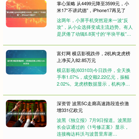
掌心策略 从4499元降至3599元，小
米17“不讲武德”，iPhone17再见了
这两年，小屏手机突然迎来一波“反
攻”，从小众选择变成主流趋势。有人
是厌倦了动辄6.8英寸的“半块平板”，
有人只是想找回单手操作的轻松感。
而在这股潮流里，小米17....
富灯网 横店影视跌停，2机构龙虎榜
上净买入82.85万元
横店影视(603103)今日跌停，全天换
手率1.07%，成交额2.22亿元，振幅
2.02%。龙虎榜数据显示，机构净买
入82.85万元，营业部席位合计净卖出
179....
深资管 波黑5C走廊高速路段造价激
增331亿欧元
波黑《独立报》7月9日报道。波黑部
长会议通过的《1号修正案》显示，
连接梅达科沃与波普里库谢