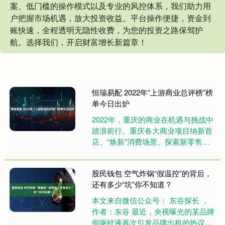
案、低门槛的操作模式以及专业的风控体系，我们助力用
户把握市场机遇，放大投资收益。平台操作便捷，资金到
账快速，全程透明无隐性收费，为您的投资之路保驾护
航。选择我们，开启财富增长新篇章！
恒瑞易配 2022年“上游商业总评榜”榜
单今日出炉
2022年，重庆的商业在机遇与挑战中
踏浪前行。重庆各大商业项目纳新首
店、“焕新”消费场景、探索新零售模
式、创造潮流影响力，头部商业以强
大的行动力推动行业革新、带....
股民钱包 空气炸锅“假温控”的背后，
还有多少“坑”你不知道？
本文来自微信公众号： 东谷探长 ，
作者：东谷 最近，央视曝光的某品牌
假驱蚊液再次引发品牌出租的热议。