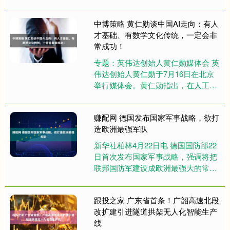
（Medakovo–Popriku e）的5C走廊高
速公路关键路段预算....
中博策略 黄仁勋谈中国AI走向：有人
才基础、有数学文化传统，一定会非
常成功！
专题：英伟达创始人黄仁勋媒体会 英
伟达创始人黄仁勋于7月16日在北京
举行媒体会。黄仁勋指出，在人工智
能领域，各国都有十分优秀的人才，
包括中国、美国、英国、法国等....
赚配网 德国发布国家军事战略，欲打
造欧洲最强军队
新华社柏林4月22日电 德国国防部22
日首次发布国家军事战略，强调将把
联邦国防军建设成欧洲最强大的常规
军队。 当天发布的是国家军事战略部
分内容。战略认为，战争边....
跟投之家 广东省首条！广韶高速北段
改扩建引进隧道拱架无人化智能生产
线