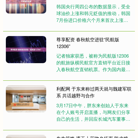
韩国央行周四公布的数据显示，受全
球油价上涨和韩元贬值的推动，韩国
7月份进口价格六个月来首次上涨。
根据韩国央行的初步统计，上个月的
进口物价指数比前一个月上升了0....
尊享配资 春秋航空进驻“民航版
12306”
记者独家获悉，被称为民航版12306
的航旅纵横民航官方直销平台近日接
入春秋航空直销机票。作为国内最大
低成本航空，春秋航空的机票销售一
直以自有渠道为主。目前民航官....
利配网 于东来称过两天就与魏建军联
系 共话越野与合作
3月17日中午，胖东来创始人于东来
在个人账号开启直播，与网友们分享
自己的生活，并回应长城汽车董事长
魏建军的邀约。正在内蒙古旅游的于
东来说：“我回去就和他联系，因....