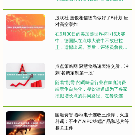
而年前荣事达的一口空气炸锅，温控
旋钮是“假开关”的视频，更是....
股联社 詹俊相信德尚做好了B计划 应
对高空轰炸
在6月30日的美加墨世界杯1/16决赛
中，德国队在点球大战中不敌巴拉
圭，遗憾出局。赛后，评述员詹俊对
此进行了点评。 他认为这是一个大冷
门，指出纳格尔斯曼坚持地面....
点点策略网 聚慧食品递表港交所，冲
刺“餐调定制第一股”
随着“刚需”的调味品行业在家庭消费
端竞争白热化，餐饮渠道成为了各家
挖掘增长点的共同路径。在餐饮连锁
化浪潮持续加剧的过程中，作为“幕后
英雄”的餐饮调味品定制企业也....
国融资管 春秋电子连收三涨停，火速
辟谣：不生产AIPC终端产品和芯片等
相关主件