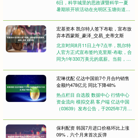
6日，科学城里的思政课暨科学一夏
暑期班开班活动在光明区玉塘街道高
科创新中心正式启幕。一幅精准绘制
的“科技思政地图”、一批跨....
宏基资本 凯尔特人签下布歇，宣布放
弃本西蒙斯_豪泽_交易_史蒂文斯
北京时间8月11日上午7点半，凯尔特
人官方正式宣布签约克里斯-布歇，合
同为1年330万美元的底薪。当前，凯
尔特人整体薪资处于奢侈税线以下
780万美元，并比奢侈税....
宏琳优配 亿达中国前7个月合约销售
金额约478亿元 同比下降48%
热点栏目 自选股 数据中心 行情中心
资金流向 模拟交易 客户端 亿达中国
（03639）发布公告，于2025年7月，
集团的合约销售金额约为人民币0.63
亿元及集....
保利配资 韩国7月进口价格环比上涨
09%，六个月来首次反弹