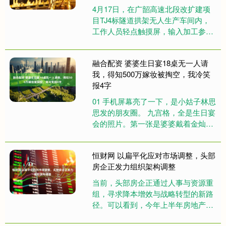
4月17日，在广韶高速北段改扩建项
目TJ4标隧道拱架无人生产车间内，
工作人员轻点触摸屏，输入加工参
数，一键启动，原材料便自动分拣上
料，沿流转线有序输送至下一加工....
融合配资 婆婆生日宴18桌无一人请
我，得知500万嫁妆被掏空，我冷笑
报4字
01 手机屏幕亮了一下，是小姑子林思
思发的朋友圈。 九宫格，全是生日宴
会的照片。第一张是婆婆戴着金灿灿
的寿星皇冠，坐在主位上笑逐颜开。
第二张是十八桌酒席的全景，....
恒财网 以扁平化应对市场调整，头部
房企正发力组织架构调整
当前，头部房企正通过人事与资源重
组，寻求降本增效与战略转型的新路
径。可以看到，今年上半年房地产行
业人事与组织架构调整频繁。从