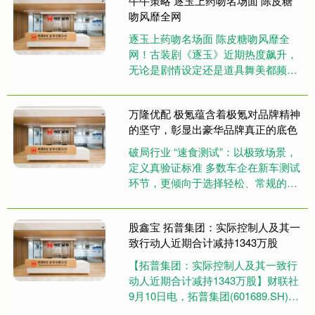
牛牛策略 逐玉上药吻名场面 陈皮糖
吻风靡全网
逐玉上药吻名场面 陈皮糖吻风靡全
网！古装剧《逐玉》近期热度飙升，
无论是剧情设定还是道具舞美都频频
登上热搜。开播次日云合市占率就达
到了31.4%，单日播放量约70....
万隆优配 极氪蕴含着极氪对品牌精神
的坚守，彰显出豪华品牌真正的底色
破局行业 “速食测试”：以极致场景，
定义真验证标准 多数车企在新车测试
环节，更倾向于选择轻松、常规的测
试环境，甚至只在内部进行模拟测
试。内部模拟测试虽能控制变量....
股鑫宝 拓普集团：实际控制人及其一
致行动人近期合计减持1343万股
【拓普集团：实际控制人及其一致行
动人近期合计减持1343万股】财联社
9月10日电，拓普集团(601689.SH)公
告称，公司实际控制人邬建树及其一