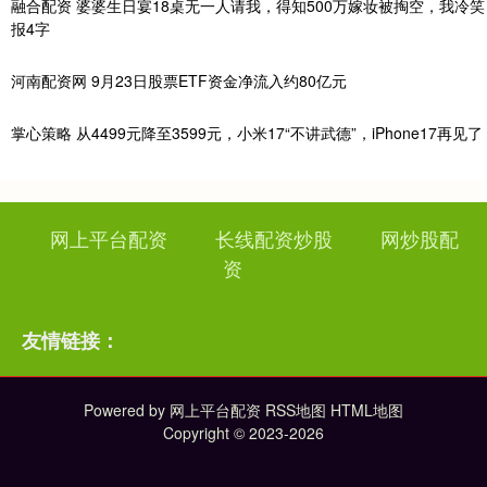
融合配资 婆婆生日宴18桌无一人请我，得知500万嫁妆被掏空，我冷笑
报4字
河南配资网 9月23日股票ETF资金净流入约80亿元
掌心策略 从4499元降至3599元，小米17“不讲武德”，iPhone17再见了
网上平台配资
长线配资炒股
网炒股配
资
友情链接：
Powered by
网上平台配资
RSS地图
HTML地图
Copyright
© 2023-2026