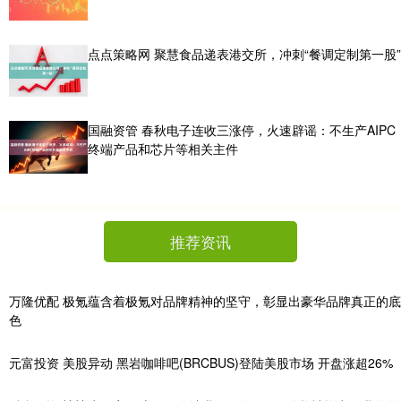
点点策略网 聚慧食品递表港交所，冲刺“餐调定制第一股”
国融资管 春秋电子连收三涨停，火速辟谣：不生产AIPC
终端产品和芯片等相关主件
推荐资讯
万隆优配 极氪蕴含着极氪对品牌精神的坚守，彰显出豪华品牌真正的底
色
元富投资 美股异动 黑岩咖啡吧(BRCBUS)登陆美股市场 开盘涨超26%