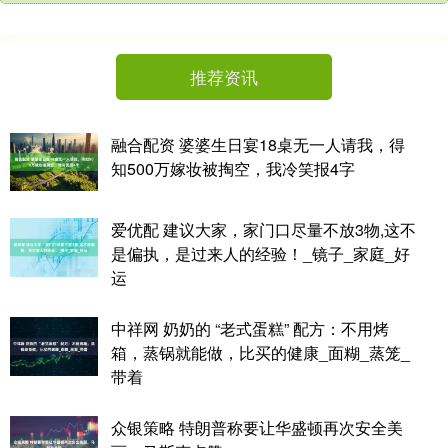
推荐资讯
融合配资 婆婆生日宴18桌无一人请我，得
知500万嫁妆被掏空，我冷笑报4字
爱优配 建议大家，家门口尽量不放3物,这不
是偏执，是过来人的经验！_镜子_家庭_好
运
中祥网 奶奶的 “老式蛋糕” 配方：不用烤
箱，蒸锅就能做，比买的健康_面糊_蒸笼_
带着
众银策略 特朗普称要让华盛顿再次安全美