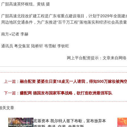
广韶高速英怀枢纽。黄镇 摄
广韶高速北段改扩建工程是广东省重点建设项目，计划于2029年全面
周边地区交通条件，为广东推进“百千万工程”落地落实和经济社会高质
南方+记者 李赫
通讯员 粤交集宣 陆桥轩 韦雪献 李钦旺
网上平台配资提示：文章来自网络
上一篇：
融合配资 婆婆生日宴18桌无一人请我，得知500万嫁妆被掏
下一篇：
赚配网 德国发布国家军事战略，欲打造欧洲最强军队
相关文章
宏基资本 凯尔特人签下布歇，宣布放弃本
西蒙斯_豪泽_交易_史蒂文斯