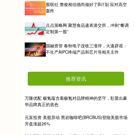
股联社 詹俊相信德尚做好了B计划 应对高空
轰炸
点点策略网 聚慧食品递表港交所，冲刺“餐调
定制第一股”
国融资管 春秋电子连收三涨停，火速辟谣：
不生产AIPC终端产品和芯片等相关主件
推荐资讯
万隆优配 极氪蕴含着极氪对品牌精神的坚守，彰显出豪
华品牌真正的底色
元富投资 美股异动 黑岩咖啡吧(BRCBUS)登陆美股市场
开盘涨超26%