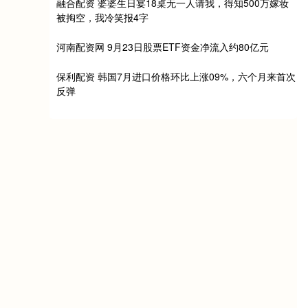
融合配资 婆婆生日宴18桌无一人请我，得知500万嫁妆
被掏空，我冷笑报4字
河南配资网 9月23日股票ETF资金净流入约80亿元
保利配资 韩国7月进口价格环比上涨09%，六个月来首次
反弹