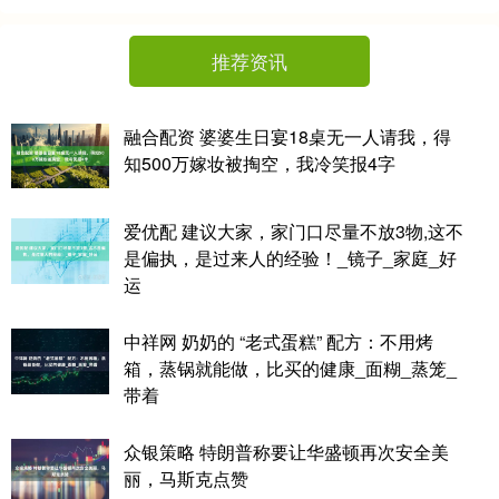
推荐资讯
融合配资 婆婆生日宴18桌无一人请我，得
知500万嫁妆被掏空，我冷笑报4字
爱优配 建议大家，家门口尽量不放3物,这不
是偏执，是过来人的经验！_镜子_家庭_好
运
中祥网 奶奶的 “老式蛋糕” 配方：不用烤
箱，蒸锅就能做，比买的健康_面糊_蒸笼_
带着
众银策略 特朗普称要让华盛顿再次安全美
丽，马斯克点赞