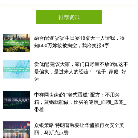
推荐资讯
融合配资 婆婆生日宴18桌无一人请我，得
知500万嫁妆被掏空，我冷笑报4字
爱优配 建议大家，家门口尽量不放3物,这不
是偏执，是过来人的经验！_镜子_家庭_好
运
中祥网 奶奶的 “老式蛋糕” 配方：不用烤
箱，蒸锅就能做，比买的健康_面糊_蒸笼_
带着
众银策略 特朗普称要让华盛顿再次安全美
丽，马斯克点赞