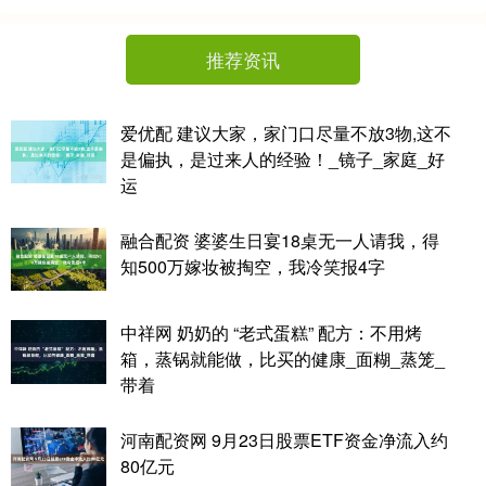
推荐资讯
爱优配 建议大家，家门口尽量不放3物,这不
是偏执，是过来人的经验！_镜子_家庭_好
运
融合配资 婆婆生日宴18桌无一人请我，得
知500万嫁妆被掏空，我冷笑报4字
中祥网 奶奶的 “老式蛋糕” 配方：不用烤
箱，蒸锅就能做，比买的健康_面糊_蒸笼_
带着
河南配资网 9月23日股票ETF资金净流入约
80亿元