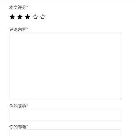
本文评分
*
评论内容
*
你的昵称
*
你的邮箱
*