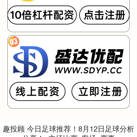
趣投顾 今日足球推荐！8月12日足球分析