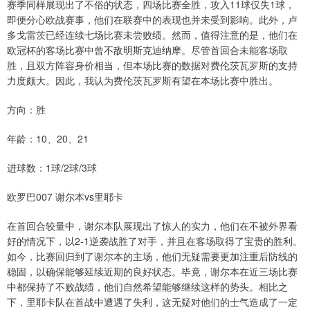
赛季同样展现出了不俗的状态，四场比赛全胜，攻入11球仅失1球，
即便分心欧战赛事，他们在联赛中的表现也并未受到影响。此外，卢
多戈雷茨已经连续七场比赛未尝败绩。然而，值得注意的是，他们在
欧冠杯的客场比赛中曾不敌明斯克迪纳摩。尽管首回合未能客场取
胜，且双方阵容身价相当，但本场比赛的数据对费伦茨瓦罗斯的支持
力度颇大。因此，我认为费伦茨瓦罗斯有望在本场比赛中胜出。
方向：胜
年龄：10、20、21
进球数：1球/2球/3球
欧罗巴007 谢尔本vs里耶卡
在首回合较量中，谢尔本队展现出了惊人的实力，他们在不被外界看
好的情况下，以2-1逆袭战胜了对手，并且在客场取得了宝贵的胜利。
如今，比赛回归到了谢尔本的主场，他们无疑需要更加注重后防线的
稳固，以确保能够延续近期的良好状态。毕竟，谢尔本在近三场比赛
中都保持了不败战绩，他们自然希望能够继续这样的势头。相比之
下，里耶卡队在首战中遭遇了失利，这无疑对他们的士气造成了一定