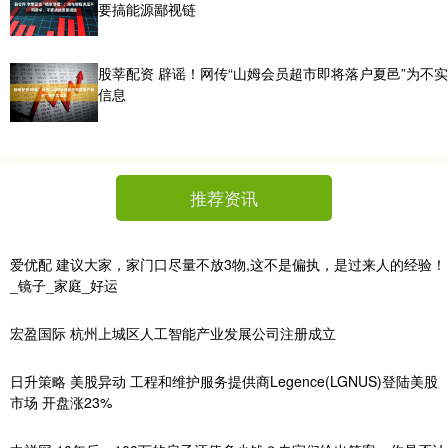
要搞能源鄙视链
股莘配资 辟谣！网传“山姆会员超市即将落户夏邑”为不实
信息
推荐资讯
爱优配 建议大家，家门口尽量不放3物,这不是偏执，是过来人的经验！
_镜子_家庭_好运
宏盈国际 杭州上城区人工智能产业发展公司注册成立
日升策略 美股异动 工程和维护服务提供商Legence(LGNUS)登陆美股
市场 开盘涨23%