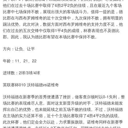
他们在过去十场比赛中取得了6胜2平2负的佳绩，且在最近九个客场
比赛中七场保持不败，展现出强大的客场战斗力。值得一提的是，德
比郡在与西布罗姆维奇的近十次交锋中，九次保持不败，拥有明显的
踢法优势。此次对决，数据方面对西布罗姆维奇的支持力度不足，他
们在过去的五次交锋中仅取得1平4负的成绩，杯赛表现也不及德比
郡。因此，我认为德比郡有望在本场比赛中保持不败。
方向：让负、让平
年龄：11、21、22
进球数：2球/3球/4球
英联赛杯010 沃特福德vs诺维奇
沃特福德在新赛季的首秀便遭遇了挫折，做客查尔顿时以0-1失利，整
场比赛的表现难尽人意。面对这支新晋升级的对手，沃特福德未能发
挥出自己的优势，也未能延续之前五场不败的佳绩。不过，沃特福德
在主场的实力还算不俗，近十个主场比赛取得了4胜4平2负的战绩。
此次杯赛，他们定会全力以赴，力求重振旗鼓。诺维奇同样在新赛季
首战遭遇滑铁卢，主场以1-2不敌米尔沃尔。回顾他们过去的十场比