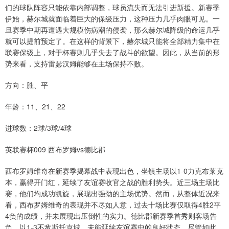
们的球队阵容只能依靠内部调整，球员流失而无法引进新援。新赛季
伊始，赫尔城就面临着巨大的保级压力，这种压力几乎肉眼可见。一
旦赛季中期再遭遇大规模伤病潮的侵袭，那么赫尔城降级的命运几乎
就可以提前预定了。在这样的背景下，赫尔城只能将全部精力集中在
联赛保级上，对于杯赛则几乎失去了战斗的欲望。因此，从当前的形
势来看，支持雷瑟汉姆能够在主场保持不败。
方向：胜、平
年龄：11、21、22
进球数：2球/3球/4球
英联赛杯009 西布罗姆vs德比郡
西布罗姆维奇在新赛季揭幕战中表现出色，坐镇主场以1-0力克布莱克
本，赢得开门红，延续了友谊赛收官之战的胜利势头。近三场主场比
赛，他们均成功凯旋，展现出强劲的主场优势。然而，从整体近况来
看，西布罗姆维奇的表现并不尽如人意，过去十场比赛仅取得4胜2平
4负的成绩，并未展现出压倒性的实力。德比郡新赛季首秀则客场告
负，以1-3不敌斯托克城，未能延续友谊赛中的良好状态。尽管如此，