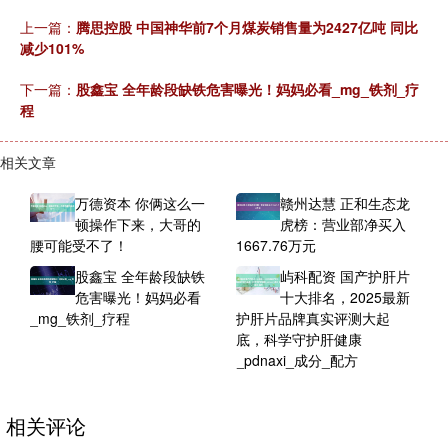
上一篇：
腾思控股 中国神华前7个月煤炭销售量为2427亿吨 同比
减少101%
下一篇：
股鑫宝 全年龄段缺铁危害曝光！妈妈必看_mg_铁剂_疗
程
相关文章
万德资本 你俩这么一
赣州达慧 正和生态龙
顿操作下来，大哥的
虎榜：营业部净买入
腰可能受不了！
1667.76万元
股鑫宝 全年龄段缺铁
屿科配资 国产护肝片
危害曝光！妈妈必看
十大排名，2025最新
_mg_铁剂_疗程
护肝片品牌真实评测大起
底，科学守护肝健康
_pdnaxi_成分_配方
相关评论